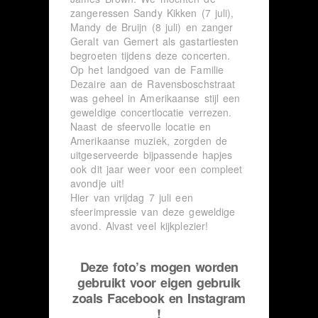
zangeressen Sandy Kikken (7 juli),
Mandy de Bruijn (8 juli) en zanger
Geralt van Gemert als gastartiesten
begroeten tijdens deze concerten.
Op het landgoed van de Familie
Dezaire aan de Ravensboschstraat
was geheel in Amerikaanse stijl een
geweldige concertlocatie verrezen.
Naast de sfeervolle locatie en
Amerikaanse muziek, zorgden de
uitgeserveerde bijpassende hapjes
ook dit jaar weer voor een compleet
avondje uit!
Hier van vrijdag 7 juli een
sfeerimpressie van deze geweldige
avond. Alvast veel kijkplezier!
Deze foto’s mogen worden
gebruikt voor eigen gebruik
zoals Facebook en Instagram
!