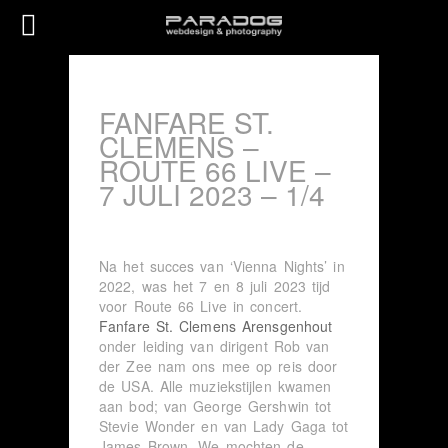
FANFARE ST.
CLEMENS –
ROUTE 66 LIVE –
7 JULI 2023 – 1/4
Na het succes van ‘Vienna Nights’ in
2022, was het 7 en 8 juli 2023 tijd
voor Route 66 Live in concert.
Fanfare St. Clemens Arensgenhout
onder leiding van dirigent Rob van
der Zee nam ons mee op reis door
de USA. Alle muziekstijlen kwamen
aan bod; van George Gershwin tot
Stevie Wonder en van Lady Gaga tot
James Brown. We mochten de