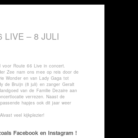
LIVE – 8 JULI
d voor Route 66 Live in concert.
 der Zee nam ons mee op reis door de
evie Wonder en van Lady Gaga tot
de Bruijn (8 juli) en zanger Geralt
 landgoed van de Familie Dezaire aan
ncertlocatie verrezen. Naast de
jpassende hapjes ook dit jaar weer
vast veel kijkplezier!
zoals Facebook en Instagram !