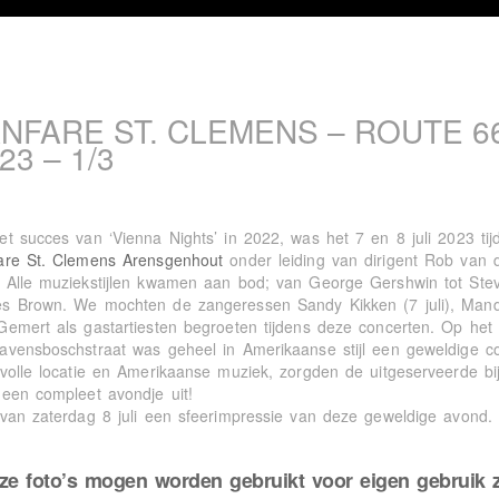
NFARE ST. CLEMENS – ROUTE 66 
23 – 1/3
et succes van ‘Vienna Nights’ in 2022, was het 7 en 8 juli 2023 tij
are St. Clemens Arensgenhout
onder leiding van dirigent Rob van
 Alle muziekstijlen kwamen aan bod; van George Gershwin tot St
s Brown. We mochten de zangeressen Sandy Kikken (7 juli), Mandy 
Gemert als gastartiesten begroeten tijdens deze concerten. Op het
avensboschstraat was geheel in Amerikaanse stijl een geweldige co
rvolle locatie en Amerikaanse muziek, zorgden de uitgeserveerde bi
 een compleet avondje uit!
 van zaterdag 8 juli een sfeerimpressie van deze geweldige avond. Al
ze foto’s mogen worden gebruikt voor eigen gebruik 