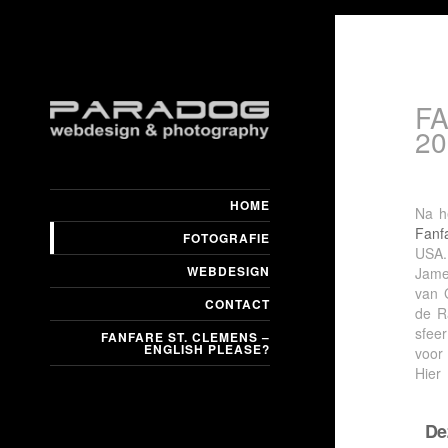
FA
20
HOME
Na h
Fanf
FOTOGRAFIE
USA.
WEBDESIGN
Jame
van 
CONTACT
de R
sfee
FANFARE ST. CLEMENS –
ENGLISH PLEASE?
voor
Hier
De